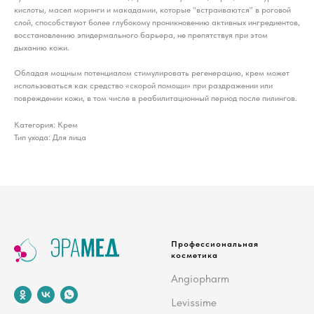
кислоты, масел моринги и макадамии, которые "встраиваются" в роговой
слой, способствуют более глубокому проникновению активных ингредиентов,
восстановлению эпидермального барьера, не препятствуя при этом
дыханию кожи.
Обладая мощным потенциалом стимулировать регенерацию, крем может
использоваться как средство «скорой помощи» при раздражении или
повреждении кожи, в том числе в реабилитационный период после пилингов.
Категория: Крем
Тип ухода: Для лица
Профессиональная
косметика
Angiopharm
Levissime