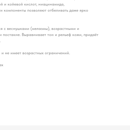
й и койевой кислот, ниацинамида,
ти компоненты позволяют отбеливать даже ярко
я с веснушками (мелазмы), возрастными и
 постакне. Выравнивает тон и рельеф кожи, придаёт
.
 и не имеет возрастных ограничений.
ах