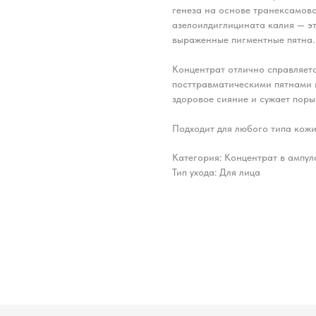
генеза на основе транексамово
азелоилдиглицината калия — э
выраженные пигментные пятна.
Концентрат отлично справляетс
посттравматическими пятнами и
здоровое сияние и сужает поры
Подходит для любого типа кожи
Категория: Концентрат в ампул
Тип ухода: Для лица