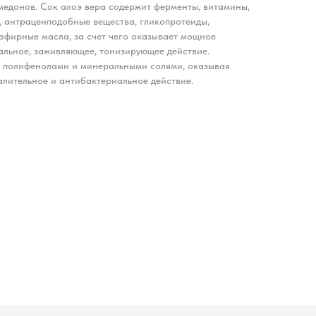
медонов. Сок алоэ вера содержит ферменты, витамины,
, антраценподобные вещества, гликопротеиды,
эфирные масла, за счет чего оказывает мощное
альное, заживляющее, тонизирующее действие.
т полифенолами и минеральными солями, оказывая
лительное и антибактериальное действие.