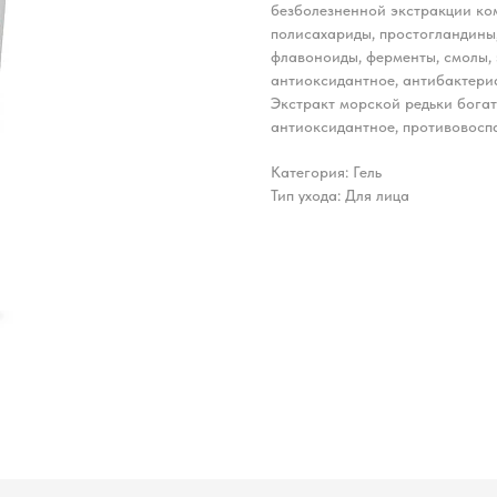
безболезненной экстракции ко
полисахариды, простогландины
флавоноиды, ферменты, смолы, 
антиоксидантное, антибактери
Экстракт морской редьки бога
антиоксидантное, противовоспа
Категория: Гель
Тип ухода: Для лица