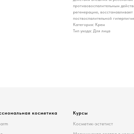
противовоспалительным действи
регенерацию, восстанавливает 
поствоспалительной гиперпигм
Категория: Крем
Тип ухода: Для лица
ссиональная косметика
Курсы
harm
Косметик-эстетист
me
Медицинская сестра в косм