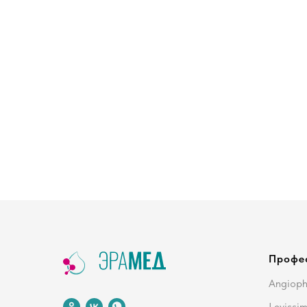
Профе
Angiop
Levissi