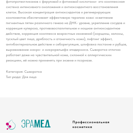
фитопротеогликанов с феруловой и фитиновой кислотами- это комплексная
система интенсивного омоложения и антиоксидантного восстановления
клеток. Высокая концентрация антиоксидантов и регенерирующих
компонентов обеспечивает эффективную терапию кожи: осветление
пигментных пятен различного генеза на ДНК- уровне, укрепление сосудов и
коррекция купероза, противовоспалительное и мощное антиоксидантное
действие, коррекция комплекса возрастных изменений (морщины, заломы,
тусклый цвет лица, дряблость и атоничность кожи), лифтинг эффект,
антибактериальное действие и себорегуляция, шлифовка постакне и рубцов,
выравнивание макро- и микрорельефа эпидермиса. Сыворотка отлично
работает даже на чувствительной коже, склонной к аллергическим
реакциям, её можно применять при экземе и псориазе.
Категория: Сыворотка
Тип ухода: Для лица
Профессиональная
косметика