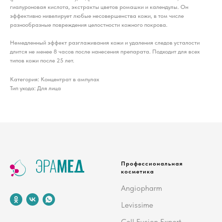
гиалуроновая кислота, экстракты цветов ромашки и календулы. Он
эффективно нивелирует любые несовершенства кожи, в том числе
разнообразные повреждения целостности кожного покрова.
Немедленный эффект разглаживания кожи и удаления следов усталости
длится не менее 8 часов после нанесения препарата. Подходит для всех
типов кожи после 25 лет.
Категория: Концентрат в ампулах
Тип ухода: Для лица
Профессиональная
косметика
Angiopharm
Levissime
Cell Fusion Expert