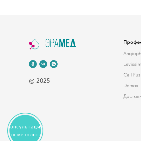
Профе
Angiop
Levissi
Cell Fus
© 2025
Demax
Доставк
Консультация
косметолога