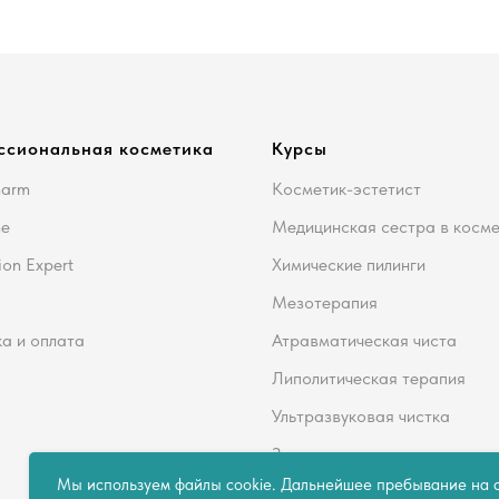
ссиональная косметика
Курсы
harm
Косметик-эстетист
me
Медицинская сестра в косм
ion Expert
Химические пилинги
Мезотерапия
а и оплата
Атравматическая чиста
Липолитическая терапия
Ультразвуковая чистка
Здоровье кожи
Мы используем файлы cookie. Дальнейшее пребывание на с