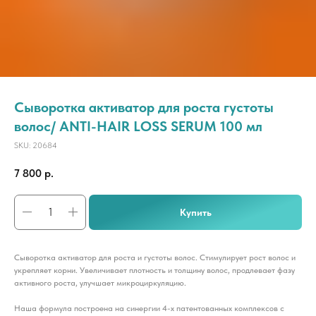
Сыворотка активатор для роста густоты
волос/ ANTI-HAIR LOSS SERUM 100 мл
SKU:
20684
7 800
р.
Купить
Сыворотка активатор для роста и густоты волос. Стимулирует рост волос и
укрепляет корни. Увеличивает плотность и толщину волос, продлевает фазу
активного роста, улучшает микроциркуляцию.
Наша формула построена на синергии 4-х патентованных комплексов с