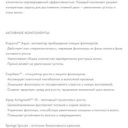
клинически подтвержденной эффективностью. Каждый компонент решает
конкретную задачу для достижения главной цели — увеличения густоты и
силы волос.
АКТИВНЫЕ КОМПОНЕНТЫ:
Kopyrrol™ Aqua -активатор пробуждения спящих фолликулов.
· Действует как «переключатель», переводя фолликулы из фазы покоя в фазу
активного роста.
· Увеличивает общее количество одновременно растущих волос.
· Прямо влияет на увеличение густоты.
Capillexir™ - стимулятор роста и защита фолликулов.
· Активирует клеточный метаболизм в волосяной луковице.
· Защищает фолликулы от оксидативного стресса и микро-воспалений.
· Создает здоровую среду для роста, продлевая жизненный цикл волоса.
Apep Actigrowth™-10 - пептидный «усилитель» роста.
· Целенаправленно доставляет питание к корню волоса.
· Укрепляет фолликул, способствуя увеличению толщины и плотности волос.
· Повышает устойчивость волоса к повреждениям.
Sponge Spicule - источник биоактивного кремния.