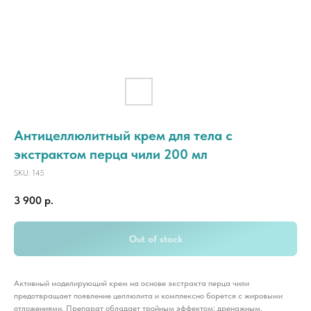
Антицеллюлитный крем для тела с
экстрактом перца чили 200 мл
SKU:
145
3 900
р.
Out of stock
Активный моделирующий крем на основе экстракта перца чили
предотвращает появление целлюлита и комплексно борется с жировыми
отложениями. Препарат обладает тройным эффектом: дренажным,