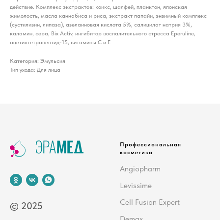
действие. Комплекс экстрактов: коикс, шалфей, планктон, японская
жимолость, масла каннабиса и риса, экстракт папайи, энзимный комплекс
(сустилизин, липаза), азелаиновая кислота 5%, салицилат натрия 3%,
каламин, сера, Bix Activ, ингибитор воспалительного стресса Eperuline,
ацетилтетрапептид-15, витамины С и Е
Категория: Эмульсия
Тип ухода: Для лица
Профессиональная
косметика
Angiopharm
Levissime
Cell Fusion Expert
© 2025
Demax