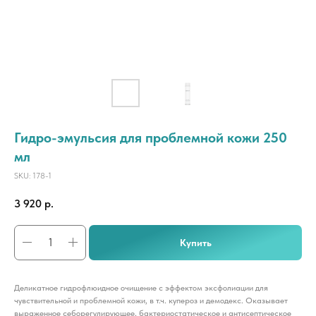
Гидро-эмульсия для проблемной кожи 250
мл
SKU:
178-1
3 920
р.
Купить
Деликатное гидрофлюидное очищение с эффектом эксфолиации для
чувствительной и проблемной кожи, в т.ч. купероз и демодекс. Оказывает
выраженное себорегулирующее, бактериостатическое и антисептическое