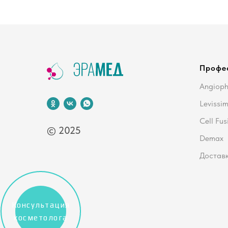
Профе
Angiop
Levissi
Cell Fus
© 2025
Demax
Доставк
Консультация
косметолога