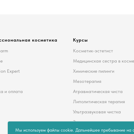
ссиональная косметика
Курсы
harm
Косметик-эстетист
me
Медицинская сестра в косм
ion Expert
Химические пилинги
Мезотерапия
а и оплата
Атравматическая чиста
Липолитическая терапия
Ультразвуковая чистка
Здоровье кожи
Мы используем файлы cookie. Дальнейшее пребывание на с