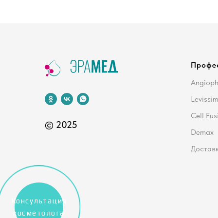
Профе
Angiop
Levissi
Cell Fus
© 2025
Demax
Доставк
Консультация
косметолога