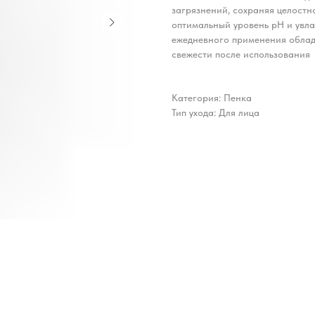
загрязнений, сохраняя целостн
оптимальный уровень pH и увла
ежедневного применения облад
свежести после использования
Категория: Пенка
Тип ухода: Для лица