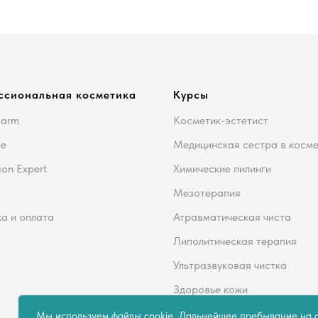
ссиональная косметика
Курсы
harm
Косметик-эстетист
me
Медицинская сестра в косм
ion Expert
Химические пилинги
Мезотерапия
а и оплата
Атравматическая чиста
Липолитическая терапия
Ультразвуковая чистка
Здоровье кожи
Мы используем файлы cookie. Дальнейшее пребывание на с