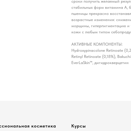
сроки получить желаемый резу
стабильных форм витамина А, 
пшеницы прекрасно восстанавл
возрастные изменения: снижени
морщины, гиперпигментацию и т
кожи с любым типом себопродук
АКТИВНЫЕ КОМПОНЕНТЫ:
Hydroxypinacolone Retinoate (0,
Retinyl Retinoate (0,18%), Bakuchi
EverLaSkin™, дигидрокверцетин
ссиональная косметика
Курсы