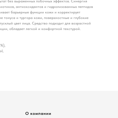
льтат без выраженных побочных эффектов. Синергия
биотиков, антиоксидантов и гидролизованных пептидов
ивает барьерные функции кожи и корректирует
е тонуса и тургора кожи, поверхностные и глубокие
усклый цвет лица. Средство подходит для возрастной
ции, обладает легкой и комфортной текстурой.
2%),
ol,
О компании