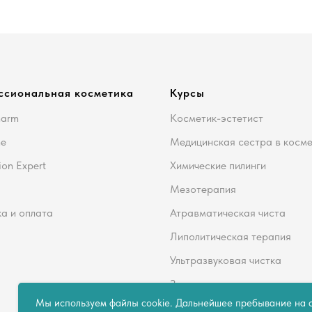
ссиональная косметика
Курсы
harm
Косметик-эстетист
me
Медицинская сестра в косм
ion Expert
Химические пилинги
Мезотерапия
а и оплата
Атравматическая чиста
Липолитическая терапия
Ультразвуковая чистка
Здоровье кожи
Мы используем файлы cookie. Дальнейшее пребывание на с