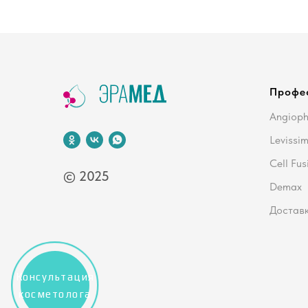
Профе
Angiop
Levissi
Cell Fus
© 2025
Demax
Доставк
Консультация
косметолога