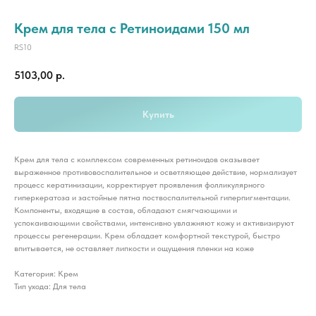
Крем для тела с Ретиноидами 150 мл
RS10
5103,00
р.
Купить
Крем для тела с комплексом современных ретиноидов оказывает
выраженное противовоспалительное и осветляющее действие, нормализует
процесс кератинизации, корректирует проявления фолликулярного
гиперкератоза и застойные пятна поствоспалительной гиперпигментации.
Компоненты, входящие в состав, обладают смягчающими и
успокаивающими свойствами, интенсивно увлажняют кожу и активизируют
процессы регенерации. Крем обладает комфортной текстурой, быстро
впитывается, не оставляет липкости и ощущения пленки на коже
Категория: Крем
Тип ухода: Для тела