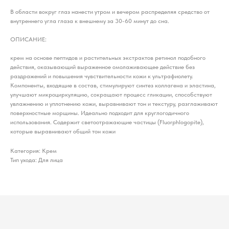
В области вокруг глаз нанести утром и вечером распределяя средство от
внутреннего угла глаза к внешнему за 30-60 минут до сна.
ОПИСАНИЕ:
крем на основе пептидов и растительных экстрактов ретинол подобного
действия, оказывающий выраженное омолаживающее действие без
раздражений и повышения чувствительности кожи к ультрафиолету.
Компоненты, входящие в состав, стимулируют синтез коллагена и эластина,
улучшают микроциркуляцию, сокращают процесс гликации, способствуют
увлажнению и уплотнению кожи, выравнивают тон и текстуру, разглаживают
поверхностные морщины. Идеально подходит для круглогодичного
использования. Содержит светоотражающие частицы (Fluorphlogopite),
которые выравнивают общий тон кожи
Категория: Крем
Тип ухода: Для лица