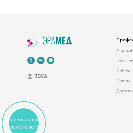
Профе
Angiop
Levissi
Cell Fus
© 2025
Demax
Доставк
Консультация
косметолога