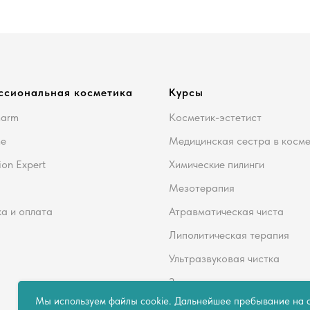
ссиональная косметика
Курсы
harm
Косметик-эстетист
me
Медицинская сестра в косм
ion Expert
Химические пилинги
Мезотерапия
а и оплата
Атравматическая чиста
Липолитическая терапия
Ультразвуковая чистка
Здоровье кожи
Мы используем файлы cookie. Дальнейшее пребывание на с