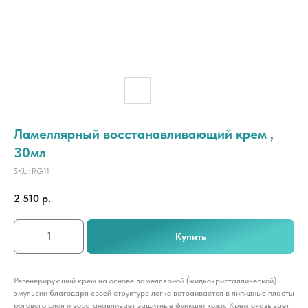
Ламеллярный восстанавливающий крем ,
30мл
SKU:
RG11
2 510
р.
Купить
Регенерирующий крем на основе ламеллярной (жидкокристаллической)
эмульсии благодаря своей структуре легко встраивается в липидные пласты
рогового слоя и восстанавливает защитные функции кожи. Крем оказывает