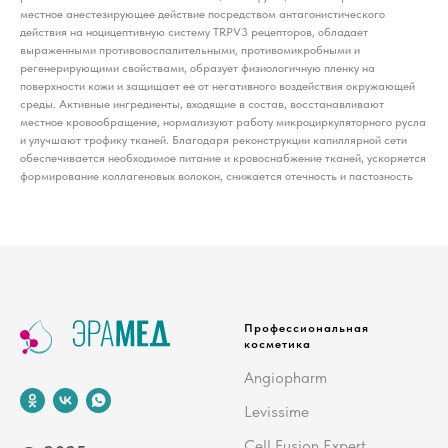
местное анестезирующее действие посредством антагонистического
действия на ноцицептивную систему TRPV3 рецепторов, обладает
выраженными противовоспалительными, противомикробными и
регенерирующими свойствами, образует физиологичную пленку на
поверхности кожи и защищает ее от негативного воздействия окружающей
среды. Активные ингредиенты, входящие в состав, восстанавливают
местное кровообращение, нормализуют работу микроциркуляторного русла
и улучшают трофику тканей. Благодаря реконструкции капиллярной сети
обеспечивается необходимое питание и кровоснабжение тканей, ускоряется
формирование коллагеновых волокон, снижается отечность и пастозность
Профессиональная
косметика
Angiopharm
Levissime
Cell Fusion Expert