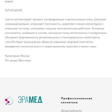
водой.
ОПИСАНИЕ:
маска активизирует процесс лимфодренажа и детоксикации кожи, улучшает
микроциркуляцию, устраняет пастозность, укрепляет стенки капилляров и
повышает их тонус, оказывает мощное противоотечное действие. Активные
компоненты, входящие в состав, насыщают кожу витаминами и минералами,
обладают выраженными увлажняющими и тонизирующими свойствами,
способствуют уменьшению объемов подкожно-жировой клетчатки,
выведению излишков влаги и моделированию красивого овала лица.
Категория: Маска
Тип ухода: Для лица
Профессиональная
косметика
Angiopharm