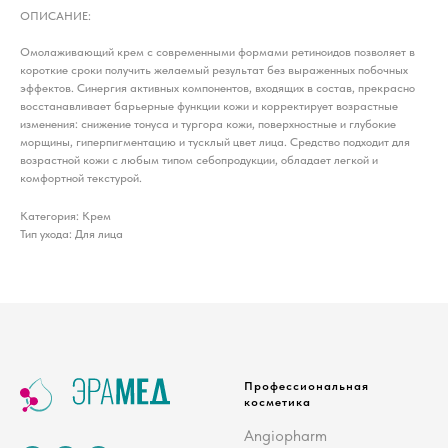
ОПИСАНИЕ:
Омолаживающий крем с современными формами ретиноидов позволяет в
короткие сроки получить желаемый результат без выраженных побочных
эффектов. Синергия активных компонентов, входящих в состав, прекрасно
восстанавливает барьерные функции кожи и корректирует возрастные
изменения: снижение тонуса и тургора кожи, поверхностные и глубокие
морщины, гиперпигментацию и тусклый цвет лица. Средство подходит для
возрастной кожи с любым типом себопродукции, обладает легкой и
комфортной текстурой.
Категория: Крем
Тип ухода: Для лица
Профессиональная
косметика
Angiopharm