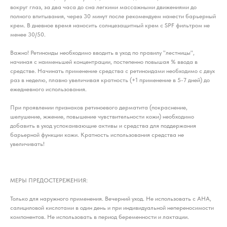
вокруг глаз, за два часа до сна легкими массажными движениями до
полного впитывания, через 30 минут после рекомендуем нанести барьерный
крем. В дневное время наносить солнцезащитный крем с SPF фильтром не
менее 30/50.
Важно! Ретиноиды необходимо вводить в уход по правилу "лестницы",
начиная с наименьшей концентрации, постепенно повышая % ввода в
средстве. Начинать применение средства с ретиноидами необходимо с двух
раз в неделю, плавно увеличивая кратность (+1 применение в 5-7 дней) до
ежедневного использования.
При проявлении признаков ретиноевого дерматита (покраснение,
шелушение, жжение, повышение чувствительности кожи) необходимо
добавить в уход успокаивающие активы и средства для поддержания
барьерной функции кожи. Кратность использования средства не
увеличивать!
МЕРЫ ПРЕДОСТЕРЕЖЕНИЯ:
Только для наружного применения. Вечерний уход. Не использовать с АНА,
салициловой кислотами в один день и при индивидуальной непереносимости
компонентов. Не использовать в период беременности и лактации.